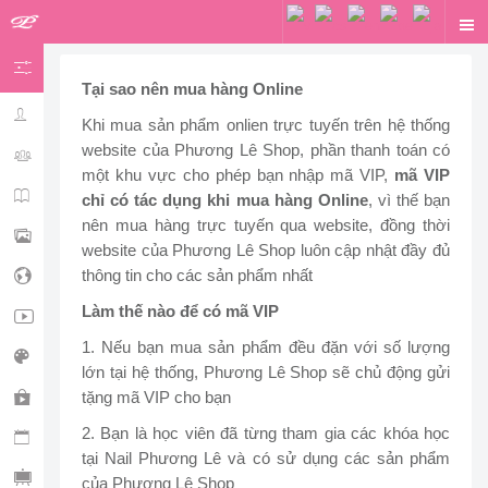
Tại sao nên mua hàng Online
HỌC VIÊN
Khi mua sản phẩm onlien trực tuyến trên hệ thống
website của Phương Lê Shop, phần thanh toán có
ONLINE
một khu vực cho phép bạn nhập mã VIP,
mã VIP
KHÓA HỌC
chỉ có tác dụng khi mua hàng Online
, vì thế bạn
nên mua hàng trực tuyến qua website, đồng thời
THƯ VIỆN
website của Phương Lê Shop luôn cập nhật đầy đủ
thông tin cho các sản phẩm nhất
WEBSITE
Làm thế nào để có mã VIP
VIDEO
1. Nếu bạn mua sản phẩm đều đặn với số lượng
DESIGN
lớn tại hệ thống, Phương Lê Shop sẽ chủ động gửi
tặng mã VIP cho bạn
SHOPPING
2. Bạn là học viên đã từng tham gia các khóa học
BOOKING
tại Nail Phương Lê và có sử dụng các sản phẩm
SỰ KIỆN
của Phương Lê Shop